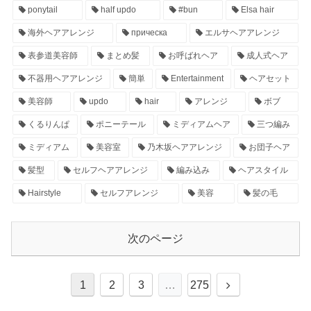
ponytail
half updo
#bun
Elsa hair
海外ヘアアレンジ
прическа
エルサヘアアレンジ
表参道美容師
まとめ髪
お呼ばれヘア
成人式ヘア
不器用ヘアアレンジ
簡単
Entertainment
ヘアセット
美容師
updo
hair
アレンジ
ボブ
くるりんぱ
ポニーテール
ミディアムヘア
三つ編み
ミディアム
美容室
乃木坂ヘアアレンジ
お団子ヘア
髪型
セルフヘアアレンジ
編み込み
ヘアスタイル
Hairstyle
セルフアレンジ
美容
髪の毛
次のページ
1
2
3
…
275