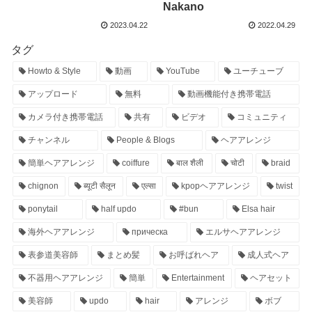
Nakano
2023.04.22
2022.04.29
タグ
Howto & Style
動画
YouTube
ユーチューブ
アップロード
無料
動画機能付き携帯電話
カメラ付き携帯電話
共有
ビデオ
コミュニティ
チャンネル
People & Blogs
ヘアアレンジ
簡単ヘアアレンジ
coiffure
बाल शैली
चोटी
braid
chignon
ब्यूटी सैलून
एल्सा
kpopヘアアレンジ
twist
ponytail
half updo
#bun
Elsa hair
海外ヘアアレンジ
прическа
エルサヘアアレンジ
表参道美容師
まとめ髪
お呼ばれヘア
成人式ヘア
不器用ヘアアレンジ
簡単
Entertainment
ヘアセット
美容師
updo
hair
アレンジ
ボブ