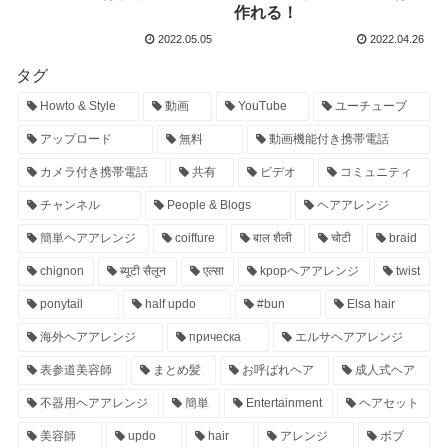
作れる！
2022.05.05
2022.04.26
タグ
Howto & Style
動画
YouTube
ユーチューブ
アップロード
無料
動画機能付き携帯電話
カメラ付き携帯電話
共有
ビデオ
コミュニティ
チャンネル
People & Blogs
ヘアアレンジ
簡単ヘアアレンジ
coiffure
बाल शैली
चोटी
braid
chignon
ब्यूटी सैलून
एल्सा
kpopヘアアレンジ
twist
ponytail
half updo
#bun
Elsa hair
海外ヘアアレンジ
прическа
エルサヘアアレンジ
表参道美容師
まとめ髪
お呼ばれヘア
成人式ヘア
不器用ヘアアレンジ
簡単
Entertainment
ヘアセット
美容師
updo
hair
アレンジ
ボブ