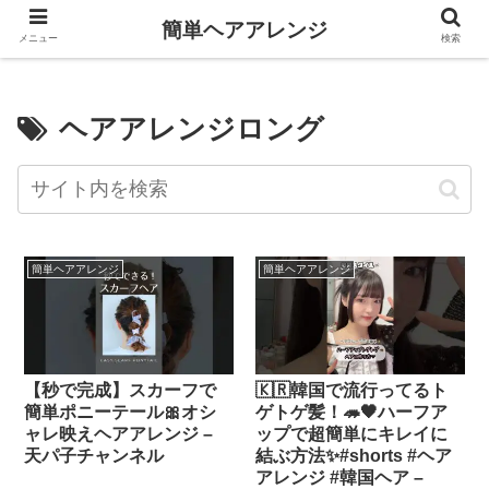
簡単ヘアアレンジ
メニュー
検索
ヘアアレンジロング
簡単ヘアアレンジ
簡単ヘアアレンジ
【秒で完成】スカーフで
🇰🇷韓国で流行ってるト
簡単ポニーテール🎀オシ
ゲトゲ髪！🦔🖤ハーフア
ャレ映えヘアアレンジ –
ップで超簡単にキレイに
天パ子チャンネル
結ぶ方法✨#shorts #ヘア
アレンジ #韓国ヘア –