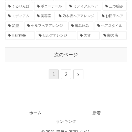
くるりんぱ
ポニーテール
ミディアムヘア
三つ編み
ミディアム
美容室
乃木坂ヘアアレンジ
お団子ヘア
髪型
セルフヘアアレンジ
編み込み
ヘアスタイル
Hairstyle
セルフアレンジ
美容
髪の毛
次のページ
1
2
ホーム
新着
ランキング
© 2021 簡単ヘアアレンジ.