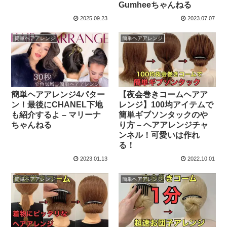
Gumheeちゃんねる
2025.09.23
2023.07.07
簡単ヘアアレンジ
簡単ヘアアレンジ
簡単ヘアアレンジ4パター
【夜会巻きコームヘアア
ン！最後にCHANEL下地
レンジ】100均アイテムで
も紹介するよ – マリーナ
簡単ギブソンタックのや
ちゃんねる
り方 – ヘアアレンジチャ
ンネル！可愛いは作れ
る！
2023.01.13
2022.10.01
簡単ヘアアレンジ
簡単ヘアアレンジ