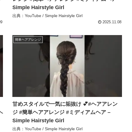
Simple Hairstyle Girl
出典：YouTube / Simple Hairstyle Girl
09
2025.11.08
簡単ヘアアレンジ
甘めスタイルで一気に垢抜け 💕#ヘアアレン
ヘ
ジ #簡単ヘアアレンジ #ミディアムヘア –
Simple Hairstyle Girl
出典：YouTube / Simple Hairstyle Girl