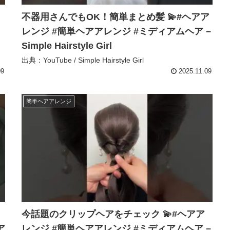
不器用さんでもOK！簡単まとめ髪 💫#ヘアア
レンジ #簡単ヘアアレンジ #ミディアムヘア –
Simple Hairstyle Girl
出典：YouTube / Simple Hairstyle Girl
09
2025.11.09
簡単ヘアアレンジ
今話題のクリップヘアをチェック 💫#ヘアア
ア
レンジ #簡単ヘアアレンジ #ミディアムヘア –