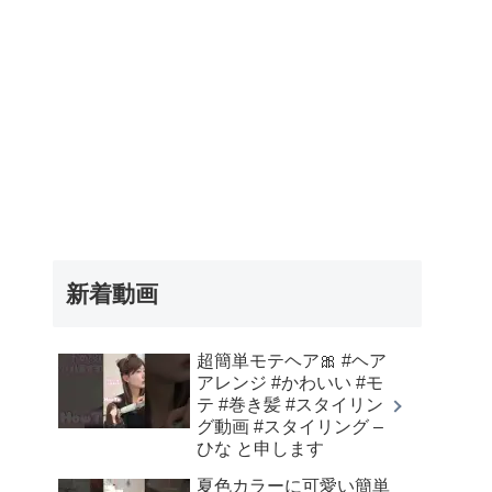
新着動画
超簡単モテヘア🎀 #ヘア
アレンジ #かわいい #モ
テ #巻き髪 #スタイリン
グ動画 #スタイリング –
ひな と申します
夏色カラーに可愛い簡単