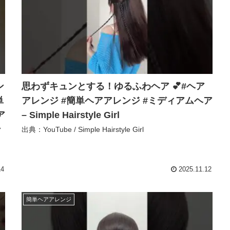
ン
思わずキュンとする！ゆるふわヘア 💕#ヘア
単
アレンジ #簡単ヘアアレンジ #ミディアムヘア
ア
– Simple Hairstyle Girl
ン
出典：YouTube / Simple Hairstyle Girl
14
2025.11.12
簡単ヘアアレンジ