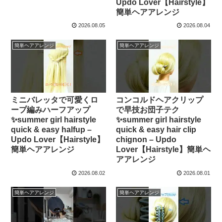
Updo Lover【Hairstyle】
簡単ヘアアレンジ
2026.08.05
2026.08.04
簡単ヘアアレンジ
簡単ヘアアレンジ
ミニバレッタで可愛くロ
コンコルドヘアクリップ
ープ編みハーフアップ
で早技お団子テク
✨summer girl hairstyle
✨summer girl hairstyle
quick & easy halfup –
quick & easy hair clip
Updo Lover【Hairstyle】
chignon – Updo
簡単ヘアアレンジ
Lover【Hairstyle】簡単ヘ
アアレンジ
2026.08.02
2026.08.01
簡単ヘアアレンジ
簡単ヘアアレンジ