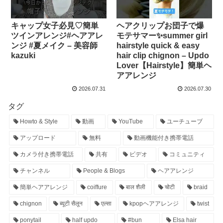
キャップ女子必見♡簡単
ヘアクリップお団子で爆
ツインアレンジ#ヘアアレ
モテサマー✨summer girl
ンジ #夏メイク – 美容師
hairstyle quick & easy
kazuki
hair clip chignon – Updo
Lover【Hairstyle】簡単ヘ
アアレンジ
2026.07.31
2026.07.30
タグ
Howto & Style
動画
YouTube
ユーチューブ
アップロード
無料
動画機能付き携帯電話
カメラ付き携帯電話
共有
ビデオ
コミュニティ
チャンネル
People & Blogs
ヘアアレンジ
簡単ヘアアレンジ
coiffure
बाल शैली
चोटी
braid
chignon
ब्यूटी सैलून
एल्सा
kpopヘアアレンジ
twist
ponytail
half updo
#bun
Elsa hair