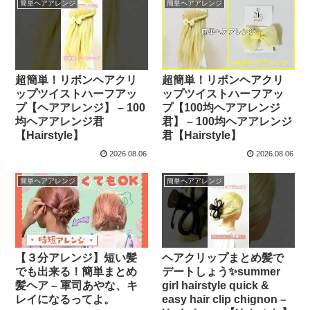
簡単ヘアアレンジ
簡単ヘアアレンジ
超簡単！リボンヘアクリ
超簡単！リボンヘアクリ
ップツイストハーフアッ
ップツイストハーフアッ
プ【ヘアアレンジ】 – 100
プ【100均ヘアアレンジ
均ヘアアレンジ君
君】 – 100均ヘアアレンジ
【Hairstyle】
君【Hairstyle】
2026.08.06
2026.08.06
簡単ヘアアレンジ
簡単ヘアアレンジ
【３分アレンジ】短い髪
ヘアクリップまとめ髪で
でも出来る！簡単まとめ
デートしょう✨summer
髪ヘア – 軍司あやな、キ
girl hairstyle quick &
レイになるってよ。
easy hair clip chignon –