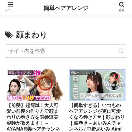
簡単ヘアアレンジ
メニュー
検索
顔まわり
簡単ヘアアレンジ
簡単ヘアアレンジ
【前髪】超簡単！大人可
【簡単すぎる】いつもの
愛い前髪の作り方♡顔ま
ヘアアレンジが更に可愛
わりの巻き方を表参道美
くなる巻き方❤︎｜顔まわり
容師が教えます！ –
｜波巻き – あいみんチャ
AYAMAR美ヘアチャンネ
ンネル / 中野あいみ Aimi