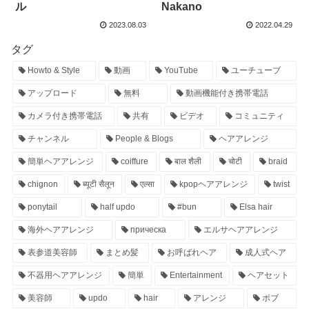
ル
Nakano
2023.08.03
2022.04.29
タグ
Howto & Style
動画
YouTube
ユーチューブ
アップロード
無料
動画機能付き携帯電話
カメラ付き携帯電話
共有
ビデオ
コミュニティ
チャンネル
People & Blogs
ヘアアレンジ
簡単ヘアアレンジ
coiffure
बाल शैली
चोटी
braid
chignon
ब्यूटी सैलून
एल्सा
kpopヘアアレンジ
twist
ponytail
half updo
#bun
Elsa hair
海外ヘアアレンジ
прическа
エルサヘアアレンジ
表参道美容師
まとめ髪
お呼ばれヘア
成人式ヘア
不器用ヘアアレンジ
簡単
Entertainment
ヘアセット
美容師
updo
hair
アレンジ
ボブ