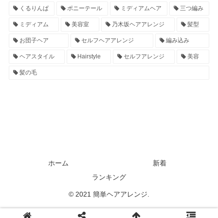
くるりんぱ
ポニーテール
ミディアムヘア
三つ編み
ミディアム
美容室
乃木坂ヘアアレンジ
髪型
お団子ヘア
セルフヘアアレンジ
編み込み
ヘアスタイル
Hairstyle
セルフアレンジ
美容
髪の毛
ホーム
新着
ランキング
© 2021 簡単ヘアアレンジ.