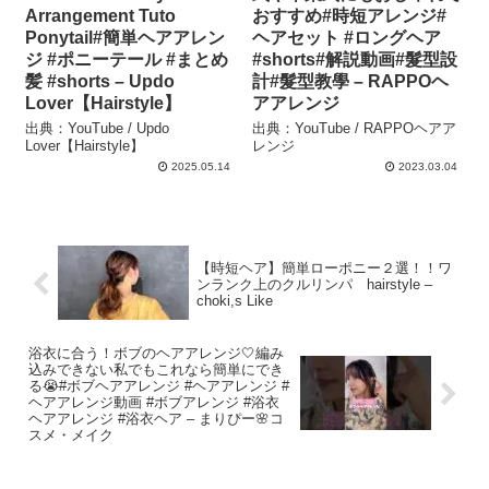
Arrangement Tuto
おすすめ#時短アレンジ#
Ponytail#簡単ヘアアレン
ヘアセット #ロングヘア
ジ #ポニーテール #まとめ
#shorts#解説動画#髮型設
髪 #shorts – Updo
計#髮型教學 – RAPPOヘ
Lover【Hairstyle】
アアレンジ
出典：YouTube / Updo
出典：YouTube / RAPPOヘアア
Lover【Hairstyle】
レンジ
2025.05.14
2023.03.04
【時短ヘア】簡単ローポニー２選！！ワ
ンランク上のクルリンパ hairstyle –
choki,s Like
浴衣に合う！ボブのヘアアレンジ🤍編み
込みできない私でもこれなら簡単にでき
る😭#ボブヘアアレンジ #ヘアアレンジ #
ヘアアレンジ動画 #ボブアレンジ #浴衣
ヘアアレンジ #浴衣ヘア – まりぴー🌸コ
スメ・メイク