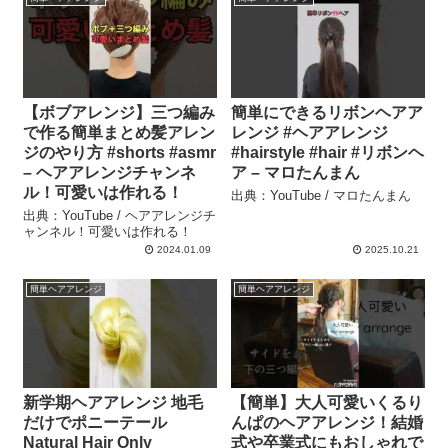
【ボブアレンジ】三つ編み
簡単にできるリボンヘアア
で作る簡単まとめ髪アレン
レンジ #ヘアアレンジ
ジのやり方 #shorts #asmr
#hairstyle #hair #リボンヘ
– ヘアアレンジチャンネ
ア – マロたんまん
ル！可愛いは作れる！
出典：YouTube / マロたんまん
出典：YouTube / ヘアアレンジチ
ャンネル！可愛いは作れる！
2024.01.09
2025.10.21
簡単ヘアアレンジ
簡単ヘアアレンジ
新学期ヘアアレンジ 地毛
【簡単】大人可愛いくるり
だけでポニーテール
んぱのヘアアレンジ！結婚
Natural Hair Only
式や卒業式にもおしゃれで