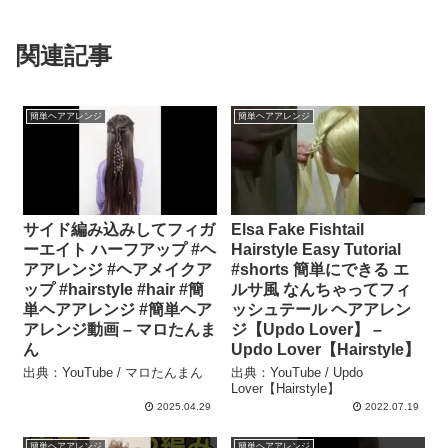
関連記事
簡単ヘアアレンジ
簡単ヘアアレンジ
サイド編み込みしてフィガ
Elsa Fake Fishtail
ーエイト ハーフアップ #ヘ
Hairstyle Easy Tutorial
アアレンジ #ヘアメイクア
#shorts 簡単にできる エ
ップ #hairstyle #hair #簡
ルサ風 なんちゃってフィ
単ヘアアレンジ #簡単ヘア
ッシュテール ヘアアレン
アレンジ動画 – マロたんま
ジ【Updo Lover】 –
ん
Updo Lover【Hairstyle】
出典：YouTube / マロたんまん
出典：YouTube / Updo
Lover【Hairstyle】
2025.04.29
2022.07.19
簡単ヘアアレンジ
簡単ヘアアレンジ