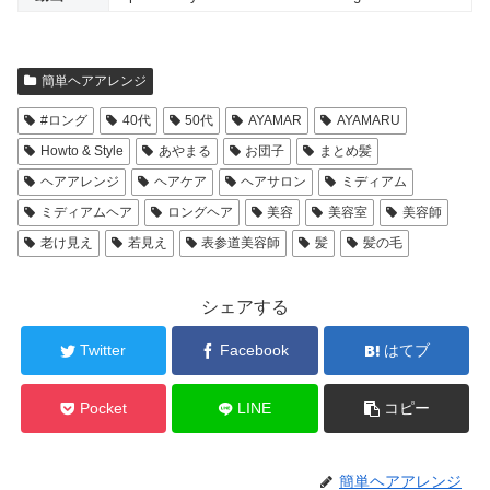
簡単ヘアアレンジ
#ロング
40代
50代
AYAMAR
AYAMARU
Howto & Style
あやまる
お団子
まとめ髪
ヘアアレンジ
ヘアケア
ヘアサロン
ミディアム
ミディアムヘア
ロングヘア
美容
美容室
美容師
老け見え
若見え
表参道美容師
髪
髪の毛
シェアする
Twitter
Facebook
はてブ
Pocket
LINE
コピー
簡単ヘアアレンジ