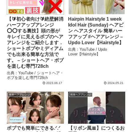
【🔰初心者向け🔰絶壁解消
Hairpin Hairstyle 1 week
ハーフアップアレンジ
Idol Hair (Sunday) ヘアピ
⭕️⭕️する裏技】頭の形が
ン ヘアスタイル 簡単ハー
キレイに見えるボブのヘア
フアップ #ヘアアレンジ –
アレンジをご紹介します．
Updo Lover【Hairstyle】
ショートボブやミディアム
出典：YouTube / Updo
でも出来る簡単な方法で
Lover【Hairstyle】
す。 – ショートヘア・ボブ
を楽しむ専門728ch
出典：YouTube / ショートヘア・
ボブを楽しむ専門728ch
2023.06.17
2024.05.21
簡単ヘアアレンジ
簡単ヘアアレンジ
ボブでも簡単にできる.ᐟ‪.ᐟ‪
【リボン風🎀】につくるお