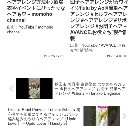
ヘアアレンジ方法4つ🎀浴
団子ヘアアレンジがカワイ
衣やイベントにぴったりな
イ♡flulu by Aoi#簡単ヘア
ヘアも🤍 – momoho
アレンジ #セルフヘアアレ
channel
ンジ #ヘアアレンジ #リボ
ンアレンジ #お団子ヘア –
出典：YouTube / momoho
channel
AVANCE.お役立ち”髪”情
報
出典：YouTube / AVANCE.お役
立ち"髪"情報
2025.07.31
2024.09.10
秋田市 美容室 白髪染め つやのあるカラ
ー 今日のヘアアレンジ お団子 簡単ヘア
アレンジ #shorts – Hanako Elegance
Fishtail Braid Ponytail Tutorial #shorts 初
心者でも簡単にできるフィッシュボーン
編み込みのやり方ヘアアレンジ【Updo
Lover】 – Updo Lover【Hairstyle】