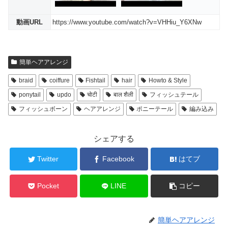
動画URL
https://www.youtube.com/watch?v=VHHiu_Y6XNw
簡単ヘアアレンジ
braid
coiffure
Fishtail
hair
Howto & Style
ponytail
updo
चोटी
बाल शैली
フィッシュテール
フィッシュボーン
ヘアアレンジ
ポニーテール
編み込み
シェアする
Twitter
Facebook
はてブ
Pocket
LINE
コピー
簡単ヘアアレンジ