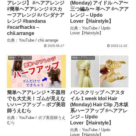
アレンジ】 #ヘアアレンジ
(Monday) アイドル ヘア〜
#簡単ヘアアレンジ #スカ
三つ編み〜 羊ヘア #ヘアア
ーフアレンジ #バンダナア
レンジ – Updo
レンジ #bandana
Lover【Hairstyle】
#scarfhacks –
出典：YouTube / Updo
chii.arrange
Lover【Hairstyle】
出典：YouTube / chii.arrange
2025.09.17
2023.11.22
簡単ヘアアレンジ
簡単ヘアアレンジ
簡単ヘアアレンジ＊不器用
バンスクリップ ヘアスタ
でも大丈夫！ゴムが見えな
イル 1 week Idol Hair
いハーフアップ – ボブ美容
(Monday) Hair Clip 乃木坂
師うえむら
系ハーフアップ #ヘアアレ
ンジ – Updo
出典：YouTube / ボブ美容師うえ
むら
Lover【Hairstyle】
出典：YouTube / Updo
Lover【Hairstyle】