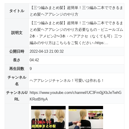
【三つ編みまとめ髪】超簡単！三つ編み二本でできるま
タイトル
とめ髪ヘアアレンジのやり方
【三つ編みまとめ髪】超簡単！三つ編み二本でできるま
とめ髪ヘアアレンジのやり方必要なもの・ビニールゴム
説明文
2本・アメピン2〜3本・ヘアアクセ（なくても可）三つ
編みのやり方はこちらをご覧ください↓https:...
公開日時
2022-04-13 21:00:32
長さ
04:42
再生回数
9
チャンネル
ヘアアレンジチャンネル！可愛いは作れる！
名
チャンネルU
https://www.youtube.com/channel/UC3Fm0jjXbJeTwhG
RL
KRotBHyA