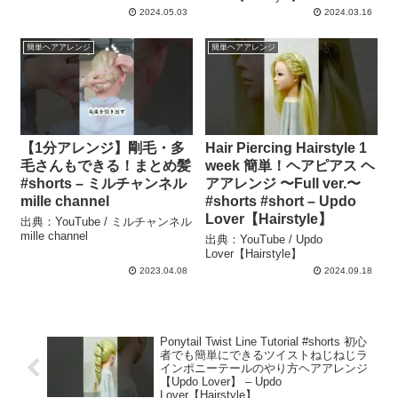
2024.05.03
2024.03.16
簡単ヘアアレンジ
簡単ヘアアレンジ
【1分アレンジ】剛毛・多
Hair Piercing Hairstyle 1
毛さんもできる！まとめ髪
week 簡単！ヘアピアス ヘ
#shorts – ミルチャンネル
アアレンジ 〜Full ver.〜
mille channel
#shorts #short – Updo
Lover【Hairstyle】
出典：YouTube / ミルチャンネル
mille channel
出典：YouTube / Updo
Lover【Hairstyle】
2023.04.08
2024.09.18
Ponytail Twist Line Tutorial #shorts 初心
者でも簡単にできるツイストねじねじラ
インポニーテールのやり方ヘアアレンジ
【Updo Lover】 – Updo
Lover【Hairstyle】