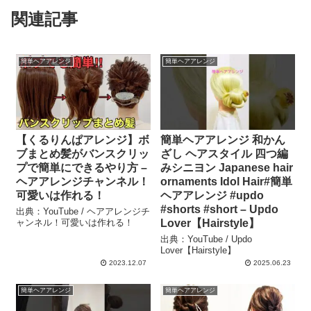
関連記事
簡単ヘアアレンジ
簡単ヘアアレンジ
【くるりんぱアレンジ】ボ
簡単ヘアアレンジ 和かん
ブまとめ髪がバンスクリッ
ざし ヘアスタイル 四つ編
プで簡単にできるやり方 –
みシニヨン Japanese hair
ヘアアレンジチャンネル！
ornaments Idol Hair#簡単
可愛いは作れる！
ヘアアレンジ #updo
#shorts #short – Updo
出典：YouTube / ヘアアレンジチ
ャンネル！可愛いは作れる！
Lover【Hairstyle】
出典：YouTube / Updo
Lover【Hairstyle】
2023.12.07
2025.06.23
簡単ヘアアレンジ
簡単ヘアアレンジ