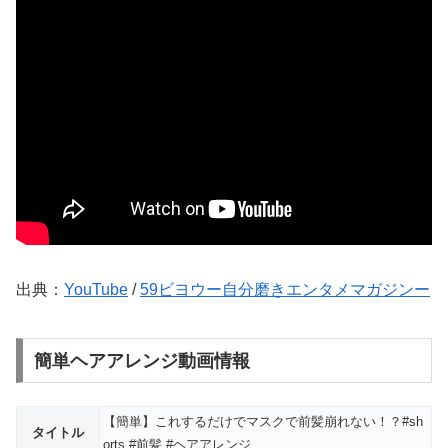
出典：
YouTube
/
59ビヨウー自分磨きエンタメマガジンー
簡単ヘアアレンジ動画情報
【簡単】これするだけでマスクで前髪崩れない！？#sh
タイトル
orts #前髪 #ヘアアレンジ