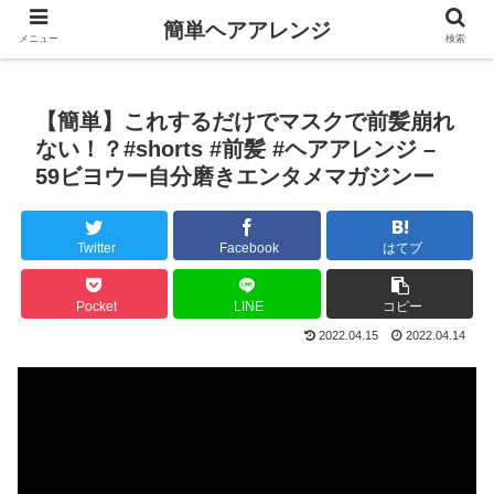
簡単ヘアアレンジ
メニュー
検索
【簡単】これするだけでマスクで前髪崩れ
ない！？#shorts #前髪 #ヘアアレンジ –
59ビヨウー自分磨きエンタメマガジンー
Twitter
Facebook
はてブ
Pocket
LINE
コピー
2022.04.15
2022.04.14