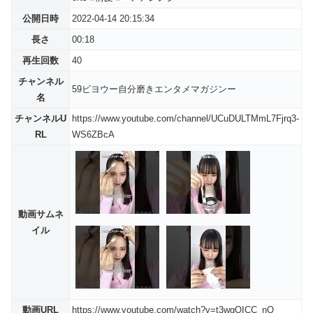
公開日時
2022-04-14 20:15:34
長さ
00:18
再生回数
40
チャンネル
59ビヨウー自分磨きエンタメマガジンー
名
チャンネルU
https://www.youtube.com/channel/UCuDULTMmL7Fjrq3-
RL
WS6ZBcA
動画サムネ
イル
動画URL
https://www.youtube.com/watch?v=t3wgOICC_nQ