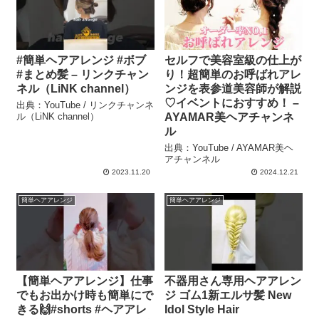
#簡単ヘアアレンジ #ボブ
セルフで美容室級の仕上が
#まとめ髪 – リンクチャン
り！超簡単のお呼ばれアレ
ネル（LiNK channel）
ンジを表参道美容師が解説
♡イベントにおすすめ！ –
出典：YouTube / リンクチャンネ
ル（LiNK channel）
AYAMAR美ヘアチャンネ
ル
出典：YouTube / AYAMAR美ヘ
アチャンネル
2023.11.20
2024.12.21
簡単ヘアアレンジ
簡単ヘアアレンジ
【簡単ヘアアレンジ】仕事
不器用さん専用ヘアアレン
でもお出かけ時も簡単にで
ジ ゴム1新エルサ髪 New
きる🙌#shorts #ヘアアレ
Idol Style Hair