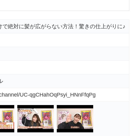
けで絶対に髪が広がらない方法！驚きの仕上がりに♪
ル
m/channel/UC-qgCHahOqPsyi_HNnFfqPg