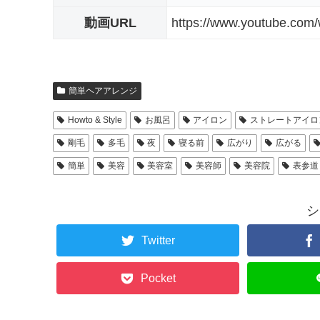
動画URL
https://www.youtube.co
簡単ヘアアレンジ
Howto & Style
お風呂
アイロン
ストレートアイロ
剛毛
多毛
夜
寝る前
広がり
広がる
簡単
美容
美容室
美容師
美容院
表参道
シ
Twitter
Pocket