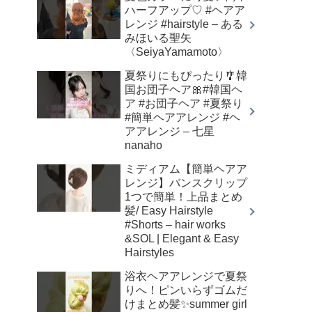
ハーフアップ♡ #ヘアア
レンジ #hairstyle – ある
みほいる聖矢
〈SeiyaYamamoto〉
夏祭りにもぴったり🎐韓
国お団子ヘア🎀#韓国ヘ
ア #お団子ヘア #夏祭り
#簡単ヘアアレンジ #ヘ
アアレンジ – 七星
nanaho
ミディアム【簡単ヘアア
レンジ】バンスクリップ
1つで簡単！上品まとめ
髪/ Easy Hairstyle
#Shorts – hair works
&SOL | Elegant & Easy
Hairstyles
浴衣ヘアアレンジで夏祭
りへ！ピンいらずゴムだ
けまとめ髪✨summer girl