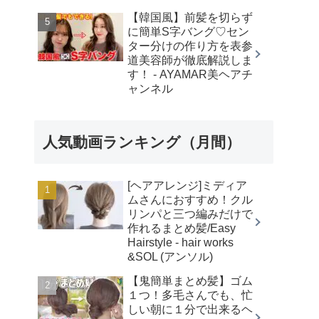
【韓国風】前髪を切らず
に簡単S字バング♡セン
ター分けの作り方を表参
道美容師が徹底解説しま
す！ - AYAMAR美ヘアチ
ャンネル
人気動画ランキング（月間）
[ヘアアレンジ]ミディア
ムさんにおすすめ！クル
リンパと三つ編みだけで
作れるまとめ髪/Easy
Hairstyle - hair works
&SOL (アンソル)
【鬼簡単まとめ髪】ゴム
１つ！多毛さんでも、忙
しい朝に１分で出来るヘ