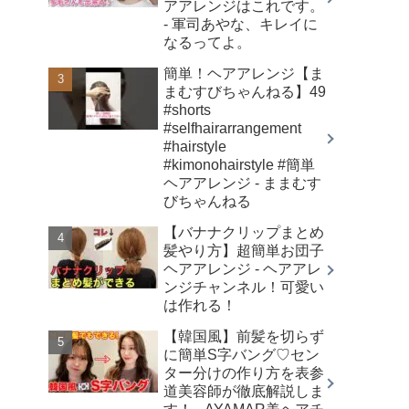
アアレンジはこれです。
- 軍司あやな、キレイに
なるってよ。
簡単！ヘアアレンジ【ま
まむすびちゃんねる】49
#shorts
#selfhairarrangement
#hairstyle
#kimonohairstyle #簡単
ヘアアレンジ - ままむす
びちゃんねる
【バナナクリップまとめ
髪やり方】超簡単お団子
ヘアアレンジ - ヘアアレ
ンジチャンネル！可愛い
は作れる！
【韓国風】前髪を切らず
に簡単S字バング♡セン
ター分けの作り方を表参
道美容師が徹底解説しま