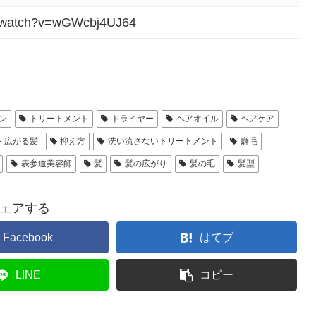
m/watch?v=wGWcbj4UJ64
ン
トリートメント
ドライヤー
ヘアオイル
ヘアケア
広がる髪
抑え方
洗い流さないトリートメント
癖毛
表参道美容師
髪
髪の広がり
髪の毛
髪型
ェアする
Facebook
はてブ
LINE
コピー