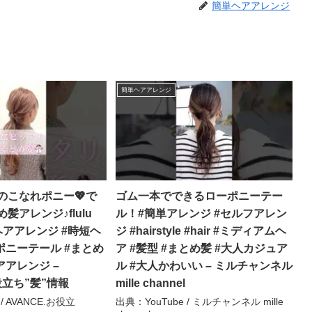
簡単ヘアアレンジ
簡単ヘアアレンジ
のこなれポニー💖で
ゴム一本でできるローポニーテー
髪アレンジ♪flulu
ル！#簡単アレンジ #セルフアレン
単ヘアアレンジ #時短ヘ
ジ #hairstyle #hair #ミディアムヘ
ポニーテール #まとめ
ア #髪型 #まとめ髪 #大人カジュア
アアレンジ –
ル #大人かわいい – ミルチャンネル
役立ち”髪”情報
mille channel
/ AVANCE.お役立
出典：YouTube / ミルチャンネル mille