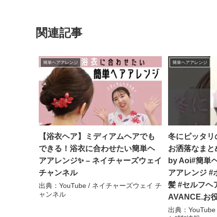
関連記事
簡単ヘアアレンジ
簡単ヘアアレンジ
【浴衣ヘア】ミディアムヘアでも
冬にピッタリ
できる！浴衣に合わせたい簡単ヘ
お洒落なまとめ
アアレンジ✨ – ネイチャーズウェイ
by Aoi#簡
チャンネル
アアレンジ #
髪 #セルフヘ
出典：YouTube / ネイチャーズウェイ チ
ャンネル
AVANCE.お
出典：YouTube 