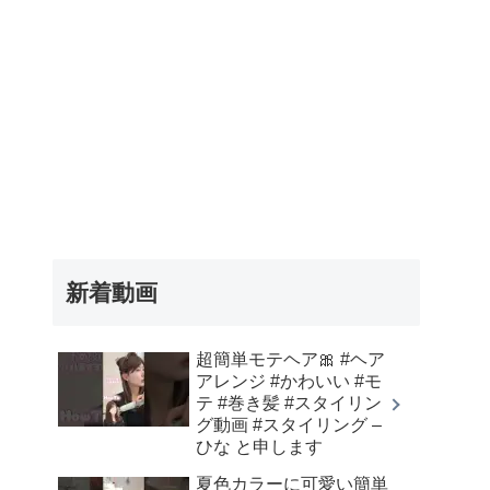
新着動画
超簡単モテヘア🎀 #ヘア
アレンジ #かわいい #モ
テ #巻き髪 #スタイリン
グ動画 #スタイリング –
ひな と申します
夏色カラーに可愛い簡単