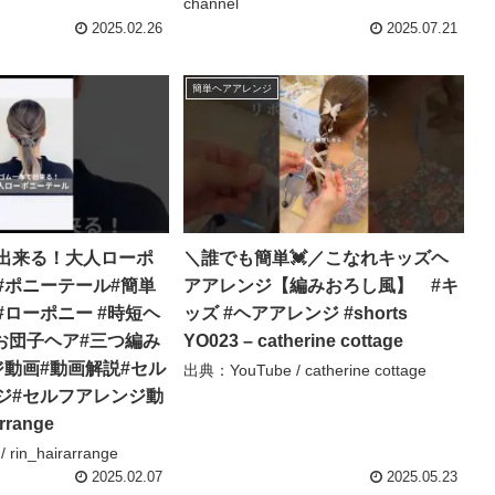
channel
2025.02.26
2025.07.21
簡単ヘアアレンジ
出来る！大人ローポ
＼誰でも簡単💓／こなれキッズヘ
#ポニーテール#簡単
アアレンジ【編みおろし風】 #キ
#ローポニー #時短ヘ
ッズ #ヘアアレンジ #shorts
#お団子ヘア#三つ編み
YO023 – catherine cottage
ジ動画#動画解説#セル
出典：YouTube / catherine cottage
ジ#セルフアレンジ動
arrange
rin_hairarrange
2025.02.07
2025.05.23