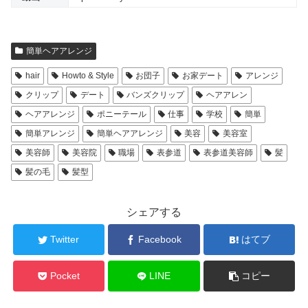
簡単ヘアアレンジ
hair
Howto & Style
お団子
お家デート
アレンジ
クリップ
デート
バンズクリップ
ヘアアレン
ヘアアレンジ
ポニーテール
仕事
学校
簡単
簡単アレンジ
簡単ヘアアレンジ
美容
美容室
美容師
美容院
職場
表参道
表参道美容師
髪
髪の毛
髪型
シェアする
Twitter
Facebook
はてブ
Pocket
LINE
コピー