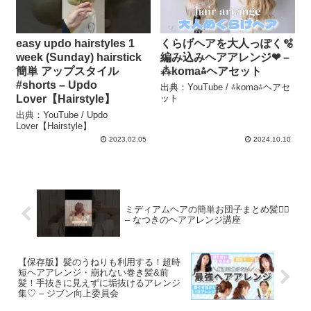
easy updo hairstyles 1
くらげヘアを大人っぽく🫧
week (Sunday) hairstick
編み込みヘアアレンジ❤︎ –
簡単 アップスタイル
⁂koma⁂ヘアセット
#shorts – Updo
出典：YouTube / ⁂koma⁂ヘアセ
Lover【Hairstyle】
ット
出典：YouTube / Updo
Lover【Hairstyle】
2023.02.05
2024.10.10
ミディアムヘアの簡単お団子まとめ髪👱‍♀️
– なつきのヘアアレンジ講座
【保存版】髪のうねりも利用する！超時
短ヘアアレンジ・崩れない巻き髪&前
髪！手抜きに見えずに垢抜けるアレンジ
集♡ – ジブン向上委員会