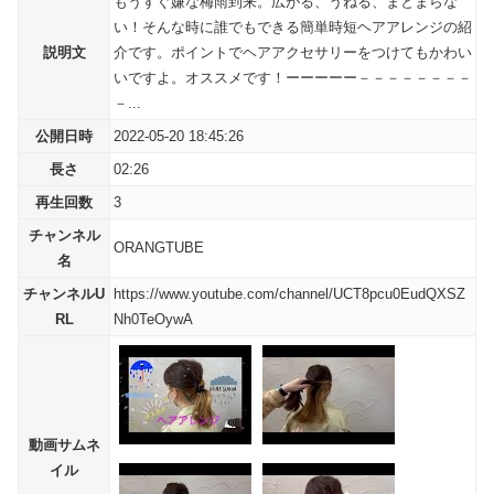
もうすぐ嫌な梅雨到来。広がる、うねる、まとまらな
い！そんな時に誰でもできる簡単時短ヘアアレンジの紹
説明文
介です。ポイントでヘアアクセサリーをつけてもかわい
いですよ。オススメです！ーーーーー－－－－－－－－
－...
公開日時
2022-05-20 18:45:26
長さ
02:26
再生回数
3
チャンネル
ORANGTUBE
名
チャンネルU
https://www.youtube.com/channel/UCT8pcu0EudQXSZ
RL
Nh0TeOywA
動画サムネ
イル