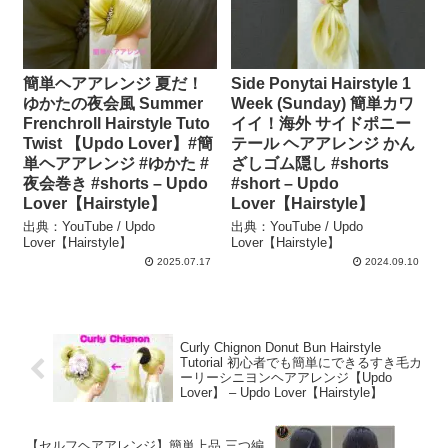
簡単ヘアアレンジ 夏だ！
Side Ponytai Hairstyle 1
ゆかたの夜会風 Summer
Week (Sunday) 簡単カワ
Frenchroll Hairstyle Tuto
イイ！海外 サイドポニー
Twist 【Updo Lover】#簡
テール ヘアアレンジ かん
単ヘアアレンジ #ゆかた #
ざしゴム隠し #shorts
夜会巻き #shorts – Updo
#short – Updo
Lover【Hairstyle】
Lover【Hairstyle】
出典：YouTube / Updo
出典：YouTube / Updo
Lover【Hairstyle】
Lover【Hairstyle】
2025.07.17
2024.09.10
Curly Chignon Donut Bun Hairstyle
Tutorial 初心者でも簡単にできるすき毛カ
ーリーシニヨンヘアアレンジ【Updo
Lover】 – Updo Lover【Hairstyle】
【セルフヘアアレンジ】簡単上品 三つ編