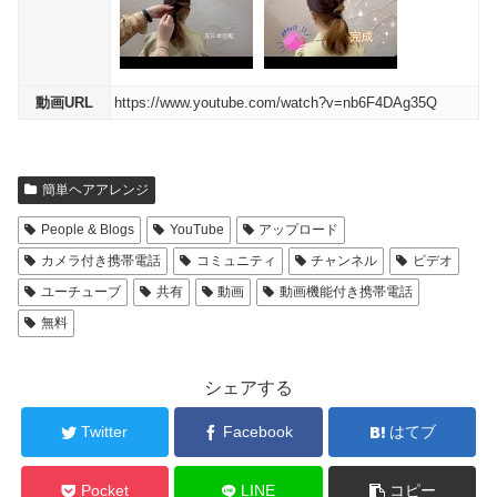
動画URL
https://www.youtube.com/watch?v=nb6F4DAg35Q
簡単ヘアアレンジ
People & Blogs
YouTube
アップロード
カメラ付き携帯電話
コミュニティ
チャンネル
ビデオ
ユーチューブ
共有
動画
動画機能付き携帯電話
無料
シェアする
Twitter
Facebook
はてブ
Pocket
LINE
コピー