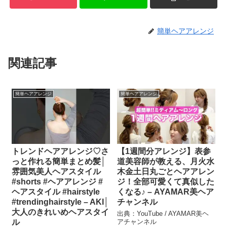
簡単ヘアアレンジ
関連記事
簡単ヘアアレンジ
簡単ヘアアレンジ
トレンドヘアアレンジ♡さ
【1週間分アレンジ】表参
っと作れる簡単まとめ髪│
道美容師が教える、月火水
雰囲気美人ヘアスタイル
木金土日丸ごとヘアアレン
#shorts #ヘアアレンジ #
ジ！全部可愛くて真似した
ヘアスタイル #hairstyle
くなる♪ – AYAMAR美ヘア
#trendinghairstyle – AKI│
チャンネル
大人のきれいめヘアスタイ
出典：YouTube / AYAMAR美ヘ
ル
アチャンネル