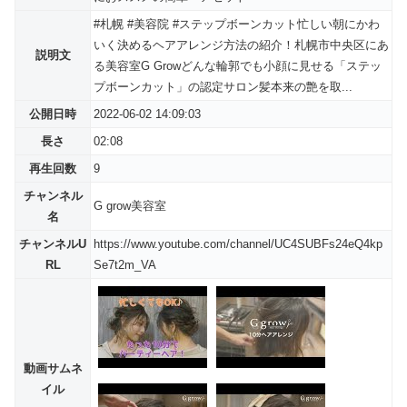
#札幌 #美容院 #ステップボーンカット忙しい朝にかわ
いく決めるヘアアレンジ方法の紹介！札幌市中央区にあ
説明文
る美容室G Growどんな輪郭でも小顔に見せる「ステッ
プボーンカット」の認定サロン髪本来の艶を取...
公開日時
2022-06-02 14:09:03
長さ
02:08
再生回数
9
チャンネル
G grow美容室
名
チャンネルU
https://www.youtube.com/channel/UC4SUBFs24eQ4kp
RL
Se7t2m_VA
動画サムネ
イル