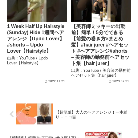
1 Week Half Up Hairstyle
【美容師ミッキーの出勤
(Sunday) Hide 1週間ヘア
前】簡単！5分でできる
アレンジ【Updo Lover】
【前髪の巻き方×まとめ
#shorts – Updo
髪】#hair jurer #ヘアセッ
Lover【Hairstyle】
ト #ヘアアレンジ#shorts
– 美容師の勤務前ヘアセッ
出典：YouTube / Updo
Lover【Hairstyle】
ト集【hair jurer】
出典：YouTube / 美容師の勤務前
ヘアセット集【hair jurer】
2022.11.21
2023.07.31
【超簡単】大人のヘアアレンジ！一本縛
り – ニコ吉
【韓国風】超簡単で可愛い巻き髪&アレ