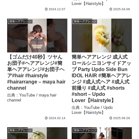
Lover【Hairstyle】
2024.12.07
2025.04.06
簡単ヘアアレンジ
簡単ヘアアレンジ
【ゴムだけ40秒】ツヤん
簡単ヘアアレンジ 成人式
お団子#ヘアアレンジ#簡
ロールシニヨンサイドアッ
単ヘアアレンジ#お団子ヘ
プ Party Updo Side Bun
ア#hair #hairstyle
IDOL HAIR #簡単ヘアアレ
#hairarrange – maya hair
ンジ #成人式ヘア #成人式
channel
前撮り #成人式 #shorts
#short – Updo
出典：YouTube / maya hair
channel
Lover【Hairstyle】
出典：YouTube / Updo
Lover【Hairstyle】
2024.02.14
2025.09.29
簡単ヘアアレンジ
簡単ヘアアレンジ