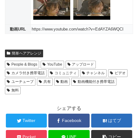
動画URL
https://www.youtube.com/watch?v=EdAYZA6WQCI
簡単ヘアアレンジ
People & Blogs
YouTube
アップロード
カメラ付き携帯電話
コミュニティ
チャンネル
ビデオ
ユーチューブ
共有
動画
動画機能付き携帯電話
無料
シェアする
Twitter
Facebook
はてブ
Pocket
LINE
コピー