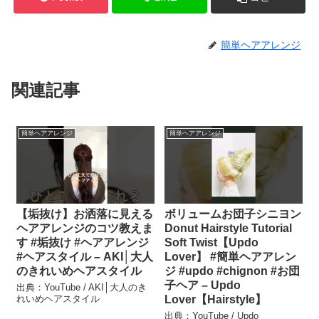
簡単ヘアアレンジ
関連記事
簡単ヘアアレンジ
簡単ヘアアレンジ
【垢抜け】お洒落に見える
ボリュームお団子シニヨン
ヘアアレンジのコツ教えま
Donut Hairstyle Tutorial
す #垢抜け #ヘアアレンジ
Soft Twist【Updo
#ヘアスタイル – AKI│大人
Lover】 #簡単ヘアアレン
のきれいめヘアスタイル
ジ #updo #chignon #お団
子ヘア – Updo
出典：YouTube / AKI│大人のき
れいめヘアスタイル
Lover【Hairstyle】
出典：YouTube / Updo