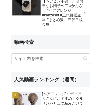
【ヘアピン不要！】超簡
単なお団子ヘア #かんざ
し #ヘアアレンジ
#kanzashi #三代目板金
屋 #まとめ髪 – 三代目板
金屋
動画検索
人気動画ランキング（週間）
[ヘアアレンジ]ミディア
ムさんにおすすめ！クル
リンパと三つ編みだけで