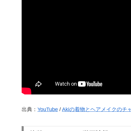
出典：
YouTube
/
Akiの着物とヘアメイクのチ