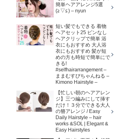
簡単ヘアアレンジ5選
(≧▽≦) – nyun
短い髪でもできる 着物
ヘアセット25 ピンなし
ヘアクリップで簡単 浴
衣にもおすすめ 大人浴
衣にもおすすめ 髪が短
めの方も時短で簡単にで
きる!
#selfhairarrangement –
ままむすびちゃんねる –
Kimono Hairstyle –
【忙しい朝のヘアアレン
ジ】三つ編みにして挿す
だけ！３分でできる大人
の簪アレンジ / Easy
Daily Hairstyle – hair
works &SOL | Elegant &
Easy Hairstyles