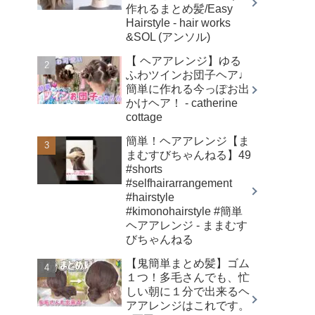
作れるまとめ髪/Easy
Hairstyle - hair works
&SOL (アンソル)
【 ヘアアレンジ】ゆる
ふわツインお団子ヘア♩
簡単に作れる今っぽお出
かけヘア！ - catherine
cottage
簡単！ヘアアレンジ【ま
まむすびちゃんねる】49
#shorts
#selfhairarrangement
#hairstyle
#kimonohairstyle #簡単
ヘアアレンジ - ままむす
びちゃんねる
【鬼簡単まとめ髪】ゴム
１つ！多毛さんでも、忙
しい朝に１分で出来るヘ
アアレンジはこれです。