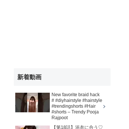
新着動画
New favorite braid hack
# #diyhairstyle #hairstyle
#trendingshorts #Hair
#shorts – Trendy Pooja
Rajpoot
【第18話】浴衣に合う♡