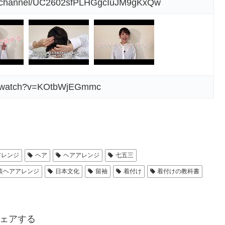
m/channel/UC2602sfPLHGgcIuJM9gKxQw
om/watch?v=KOtbWjEGmmc
アレンジ
ヘア
ヘアアレンジ
七五三
装ヘアアレンジ
日本文化
留袖
着付け
着付けの教科書
ェアする