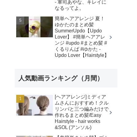
- 軍司あやな、キレイに
なるってよ。
簡単ヘアアレンジ 夏！
ゆかたのまとめ髪
SummerUpdo【Updo
Lover】 #簡単ヘアアレ
ンジ #updo #まとめ髪 #
くるりんぱ #ゆかた -
Updo Lover【Hairstyle】
人気動画ランキング（月間）
[ヘアアレンジ]ミディア
ムさんにおすすめ！クル
リンパと三つ編みだけで
作れるまとめ髪/Easy
Hairstyle - hair works
&SOL (アンソル)