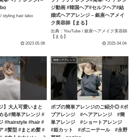
abo
ジ動画 #韓国ヘア#セルフヘア#結
婚式ヘアアレンジ – 銀座ヘアメイ
tyling hair labo
ク美容師【まる】
出典：YouTube / 銀座ヘアメイク美容師
【まる】
2023.05.08
2025.04.04
簡単ヘアアレンジ
ジ】大人可愛いまと
ボブの簡単アレンジのご紹介◎ #ボ
める#簡単アレンジ #
ブアレンジ #ヘアアレンジ #簡
airstyle #hair #
単アレンジ #ショートアレンジ
 #髪型 #まとめ髪 #
#姫カット #ポニーテール #永野