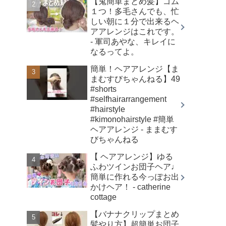
【鬼簡単まとめ髪】ゴム
１つ！多毛さんでも、忙
しい朝に１分で出来るヘ
アアレンジはこれです。
- 軍司あやな、キレイに
なるってよ。
簡単！ヘアアレンジ【ま
まむすびちゃんねる】49
#shorts
#selfhairarrangement
#hairstyle
#kimonohairstyle #簡単
ヘアアレンジ - ままむす
びちゃんねる
【 ヘアアレンジ】ゆる
ふわツインお団子ヘア♩
簡単に作れる今っぽお出
かけヘア！ - catherine
cottage
【バナナクリップまとめ
髪やり方】超簡単お団子