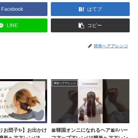
Facebook
はてブ
LINE
コピー
簡単ヘアアレンジ
簡単ヘアアレンジ
リお団子✨】お出かけ
🎀韓国オンニになれるヘア🎀#ハー
単ヘアアレンジ❗️ –
フアップアレンジ#簡単ヘアアレン