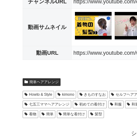
チャンネルURL
https://www.youtube.co
動画サムネイル
動画URL
https://www.youtube.c
簡単ヘアアレンジ
Howto & Style
kimono
きものすなお
セルフヘア
七五三ママヘアアレンジ
初めての着付け
和服
和
着物
簡単
簡単な着付け
髪型
シ