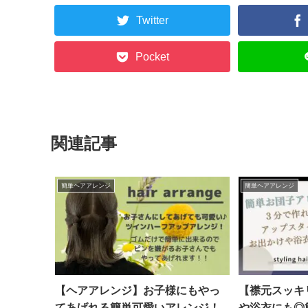
Twitter
Pocket
関連記事
簡単ヘアアレンジ
簡単ヘアアレンジ
【ヘアアレンジ】お子様にもやっ
【襟元スッキ
てあげれる簡単可愛いアレンジ！
や浴衣にも◎簡