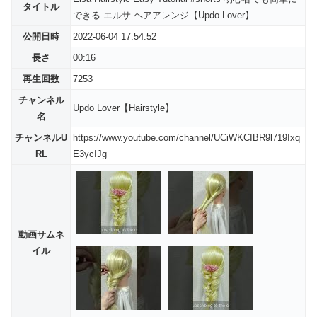
タイトル
できる エルサ ヘアアレンジ【Updo Lover】
公開日時
2022-06-04 17:54:52
長さ
00:16
再生回数
7253
チャンネル
Updo Lover【Hairstyle】
名
チャンネルU
https://www.youtube.com/channel/UCiWKCIBR9l719Ixq
RL
E3ycIJg
動画サムネ
イル