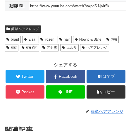
動画URL
https://www.youtube.com/watch?v=pdSJ-jvlr5k
簡単ヘアアレンジ
braid
Elsa
frozen
hair
Howto & Style
एल्सा
चोटी
बाल शैली
アナ雪
エルサ
ヘアアレンジ
シェアする
Twitter
Facebook
はてブ
Pocket
LINE
コピー
簡単ヘアアレンジ
関連記事