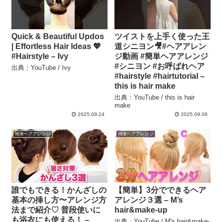
Quick & Beautiful Updos
ツイストを上手く使った王
| Effortless Hair Ideas 💖
道シニヨン🎥#ヘアアレン
#Hairstyle – Ivy
ジ動画 #簡単ヘアアレンジ
#シニヨン #お呼ばれヘア
出典：YouTube / Ivy
#hairstyle #hairtutorial –
this is hair make
出典：YouTube / this is hair
make
2025.09.24
2025.09.06
簡単ヘアアレンジ
簡単ヘアアレンジ
誰でもできる！かんざしの
【簡単】3分でできるヘア
基本の挿し方〜アレンジ方
アレンジ３選 – M’s
法まで紹介♡ 普段使いに
hair&make-up
も浴衣にも使える！ –
出典：YouTube / M's hair&make-