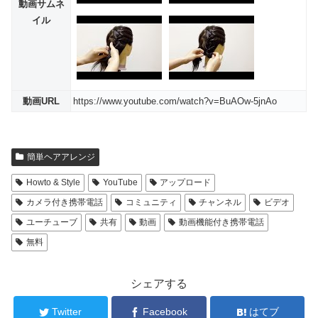
動画サムネ
イル
動画URL
https://www.youtube.com/watch?v=BuAOw-5jnAo
簡単ヘアアレンジ
Howto & Style
YouTube
アップロード
カメラ付き携帯電話
コミュニティ
チャンネル
ビデオ
ユーチューブ
共有
動画
動画機能付き携帯電話
無料
シェアする
Twitter
Facebook
はてブ