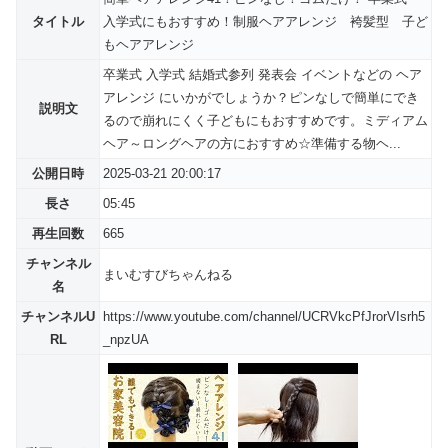
タイトル
入学式にもおすすめ！制服ヘアアレンジ 袴髪型 子ど
もヘアアレンジ
卒業式 入学式 結婚式参列 発表会 イベントなどの ヘア
アレンジ にいかがでしょうか？ピンなしで簡単にでき
説明文
るので崩れにくく子どもにもおすすめです。ミディアム
ヘア～ロングヘアの方におすすめ☆準備する物ヘ...
公開日時
2025-03-21 20:00:17
長さ
05:45
再生回数
665
チャンネル
まいむすびちゃんねる
名
チャンネルU
https://www.youtube.com/channel/UCRVkcPfJrorVIsrh5
RL
_npzUA