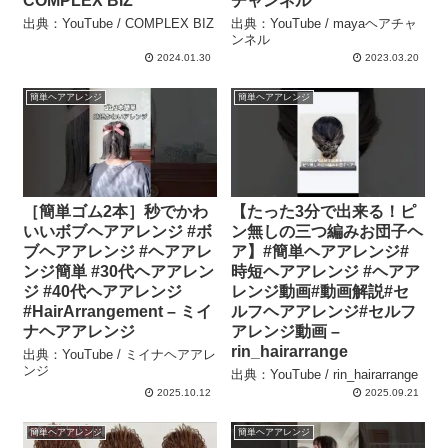
COMPLEX BIZ
チャンネル
出典：YouTube / COMPLEX BIZ
出典：YouTube / mayaヘアチャ
ンネル
2024.01.30
2023.03.20
簡単ヘアアレンジ
簡単ヘアアレンジ
［簡単ゴム2本］秒でかわ
【たった3分で出来る！ピ
いいボブヘアアレンジ #ボ
ン無しの三つ編みお団子ヘ
ブヘアアレンジ #ヘアアレ
ア】#簡単ヘアアレンジ#
ンジ簡単 #30代ヘアアレン
時短ヘアアレンジ #ヘアア
ジ #40代ヘアアレンジ
レンジ動画#動画解説#セ
#HairArrangement – ミイ
ルフヘアアレンジ#セルフ
ナヘアアレンジ
アレンジ動画 –
rin_hairarrange
出典：YouTube / ミイナヘアアレ
ンジ
出典：YouTube / rin_hairarrange
2025.10.12
2025.09.21
簡単ヘアアレンジ
簡単ヘアアレンジ