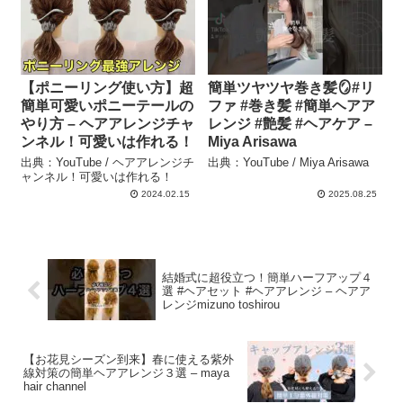
【ポニーリング使い方】超
簡単ツヤツヤ巻き髪🪞#リ
簡単可愛いポニーテールの
ファ #巻き髪 #簡単ヘアア
やり方 – ヘアアレンジチャ
レンジ #艶髪 #ヘアケア –
ンネル！可愛いは作れる！
Miya Arisawa
出典：YouTube / ヘアアレンジチ
出典：YouTube / Miya Arisawa
ャンネル！可愛いは作れる！
2024.02.15
2025.08.25
結婚式に超役立つ！簡単ハーフアップ４
選 #ヘアセット #ヘアアレンジ – ヘアア
レンジmizuno toshirou
【お花見シーズン到来】春に使える紫外
線対策の簡単ヘアアレンジ３選 – maya
hair channel