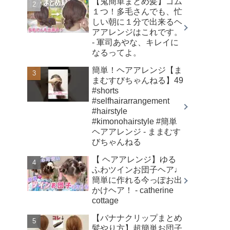
【鬼簡単まとめ髪】ゴム
１つ！多毛さんでも、忙
しい朝に１分で出来るヘ
アアレンジはこれです。
- 軍司あやな、キレイに
なるってよ。
簡単！ヘアアレンジ【ま
まむすびちゃんねる】49
#shorts
#selfhairarrangement
#hairstyle
#kimonohairstyle #簡単
ヘアアレンジ - ままむす
びちゃんねる
【 ヘアアレンジ】ゆる
ふわツインお団子ヘア♩
簡単に作れる今っぽお出
かけヘア！ - catherine
cottage
【バナナクリップまとめ
髪やり方】超簡単お団子