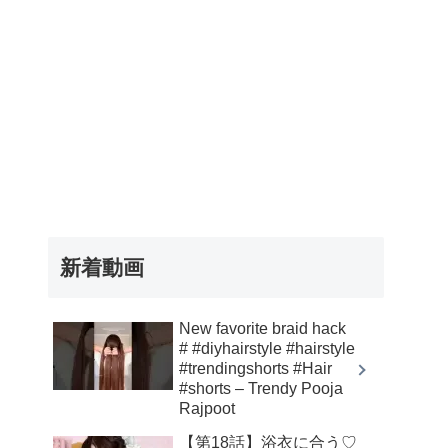
新着動画
New favorite braid hack
# #diyhairstyle #hairstyle
#trendingshorts #Hair
#shorts – Trendy Pooja
Rajpoot
【第18話】浴衣に合う♡