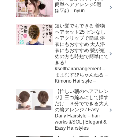
簡単ヘアアレンジ5選
(≧▽≦) – nyun
短い髪でもできる 着物
ヘアセット25 ピンなし
ヘアクリップで簡単 浴
衣にもおすすめ 大人浴
衣にもおすすめ 髪が短
めの方も時短で簡単にで
きる!
#selfhairarrangement –
ままむすびちゃんねる –
Kimono Hairstyle –
【忙しい朝のヘアアレン
ジ】三つ編みにして挿す
だけ！３分でできる大人
の簪アレンジ / Easy
Daily Hairstyle – hair
works &SOL | Elegant &
Easy Hairstyles