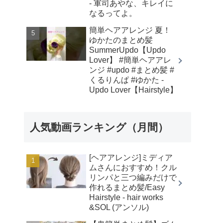
- 軍司あやな、キレイに
なるってよ。
簡単ヘアアレンジ 夏！
ゆかたのまとめ髪
SummerUpdo【Updo
Lover】 #簡単ヘアアレ
ンジ #updo #まとめ髪 #
くるりんぱ #ゆかた -
Updo Lover【Hairstyle】
人気動画ランキング（月間）
[ヘアアレンジ]ミディア
ムさんにおすすめ！クル
リンパと三つ編みだけで
作れるまとめ髪/Easy
Hairstyle - hair works
&SOL (アンソル)