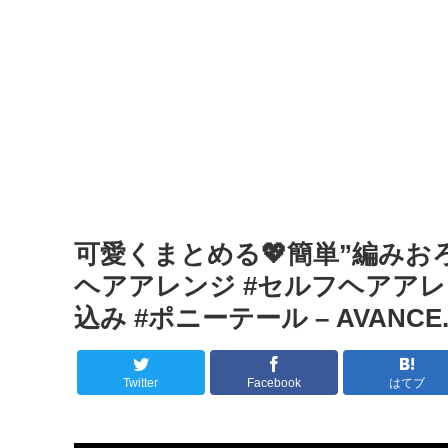
可愛くまとめる💖簡単”編みおろし”ア
ヘアアレンジ #セルフヘアアレン
込み #ポニーテール – AVANC
Twitter
Facebook
はてブ