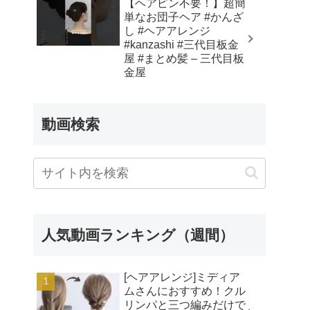
【ヘアピン不要！】超簡
単なお団子ヘア #かんざ
し #ヘアアレンジ
#kanzashi #三代目板金
屋 #まとめ髪 – 三代目板
金屋
動画検索
人気動画ランキング（週間）
[ヘアアレンジ]ミディア
ムさんにおすすめ！クル
リンパと三つ編みだけで