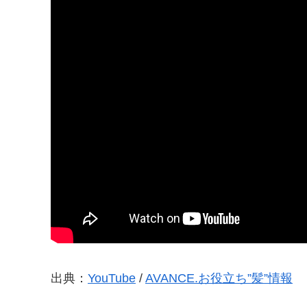
出典：
YouTube
/
AVANCE.お役立ち”髪”情報