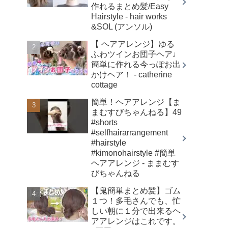
作れるまとめ髪/Easy
Hairstyle - hair works
&SOL (アンソル)
【 ヘアアレンジ】ゆる
ふわツインお団子ヘア♩
簡単に作れる今っぽお出
かけヘア！ - catherine
cottage
簡単！ヘアアレンジ【ま
まむすびちゃんねる】49
#shorts
#selfhairarrangement
#hairstyle
#kimonohairstyle #簡単
ヘアアレンジ - ままむす
びちゃんねる
【鬼簡単まとめ髪】ゴム
１つ！多毛さんでも、忙
しい朝に１分で出来るヘ
アアレンジはこれです。