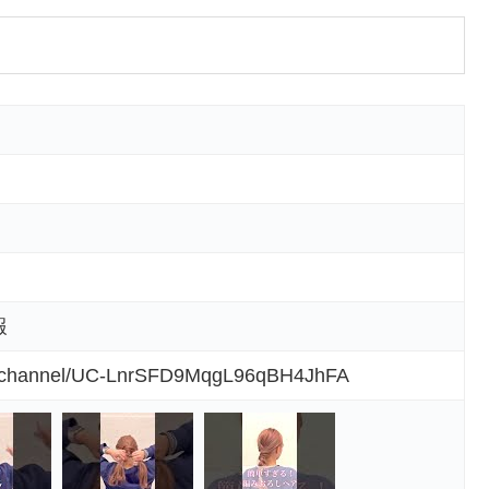
報
m/channel/UC-LnrSFD9MqgL96qBH4JhFA