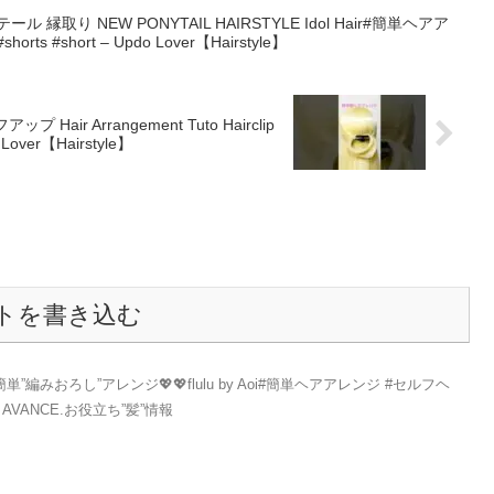
取り NEW PONYTAIL HAIRSTYLE Idol Hair#簡単ヘアア
rts #short – Updo Lover【Hairstyle】
 Arrangement Tuto Hairclip
ver【Hairstyle】
トを書き込む
”編みおろし”アレンジ💖💖flulu by Aoi#簡単ヘアアレンジ #セルフヘ
AVANCE.お役立ち”髪”情報