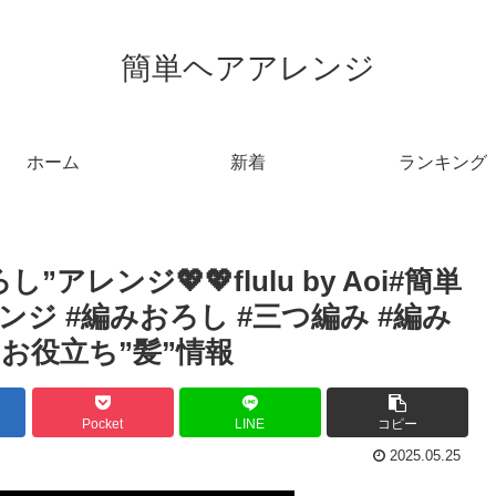
簡単ヘアアレンジ
ホーム
新着
ランキング
レンジ💖💖flulu by Aoi#簡単
ジ #編みおろし #三つ編み #編み
E.お役立ち”髪”情報
Pocket
LINE
コピー
2025.05.25