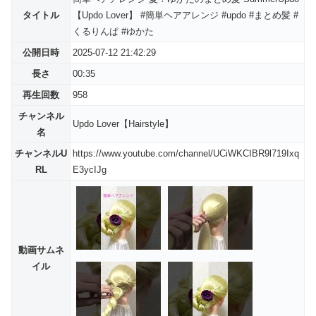
タイトル
【Updo Lover】 #簡単ヘアアレンジ #updo #まとめ髪 #
くるりんぱ #ゆかた
公開日時
2025-07-12 21:42:29
長さ
00:35
再生回数
958
チャンネル
Updo Lover【Hairstyle】
名
チャンネルU
https://www.youtube.com/channel/UCiWKCIBR9l719Ixq
RL
E3ycIJg
動画サムネ
イル