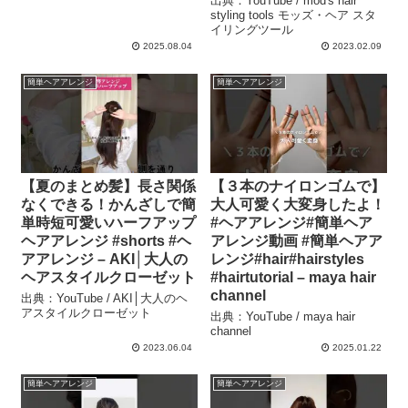
出典：YouTube / mod's hair
styling tools モッズ・ヘア スタ
イリングツール
2025.08.04
2023.02.09
簡単ヘアアレンジ
簡単ヘアアレンジ
【夏のまとめ髪】長さ関係
【３本のナイロンゴムで】
なくできる！かんざしで簡
大人可愛く大変身したよ！
単時短可愛いハーフアップ
#ヘアアレンジ#簡単ヘア
ヘアアレンジ #shorts #ヘ
アレンジ動画 #簡単ヘアア
アアレンジ – AKI│大人の
レンジ#hair#hairstyles
ヘアスタイルクローゼット
#hairtutorial – maya hair
channel
出典：YouTube / AKI│大人のヘ
アスタイルクローゼット
出典：YouTube / maya hair
channel
2023.06.04
2025.01.22
簡単ヘアアレンジ
簡単ヘアアレンジ