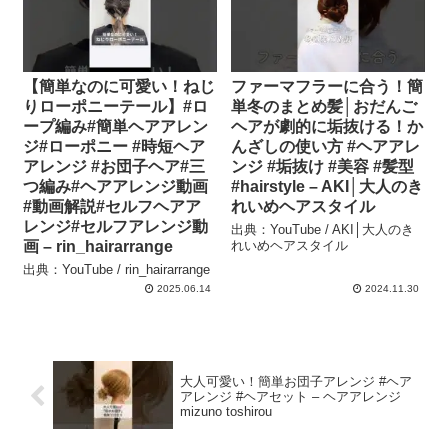
【簡単なのに可愛い！ねじ
ファーマフラーに合う！簡
りローポニーテール】#ロ
単冬のまとめ髪│おだんご
ープ編み#簡単ヘアアレン
ヘアが劇的に垢抜ける！か
ジ#ローポニー #時短ヘア
んざしの使い方 #ヘアアレ
アレンジ #お団子ヘア#三
ンジ #垢抜け #美容 #髪型
つ編み#ヘアアレンジ動画
#hairstyle – AKI│大人のき
#動画解説#セルフヘアア
れいめヘアスタイル
レンジ#セルフアレンジ動
出典：YouTube / AKI│大人のき
画 – rin_hairarrange
れいめヘアスタイル
出典：YouTube / rin_hairarrange
2025.06.14
2024.11.30
大人可愛い！簡単お団子アレンジ #ヘア
アレンジ #ヘアセット – ヘアアレンジ
mizuno toshirou