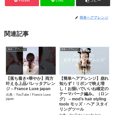
Pocket
LINE
コピー
簡単ヘアアレンジ
関連記事
簡単ヘアアレンジ
簡単ヘアアレンジ
【落ち着き×華やか】両方
【簡単ヘアアレンジ】崩れ
叶える上品バレッタアレン
知らず！リボンで映え増
ジ – France Luxe japan
し！お揃いでいいね確定の
テーマパーク編み。（ロン
出典：YouTube / France Luxe
japan
グ） – mod’s hair styling
tools モッズ・ヘア スタイ
リングツール