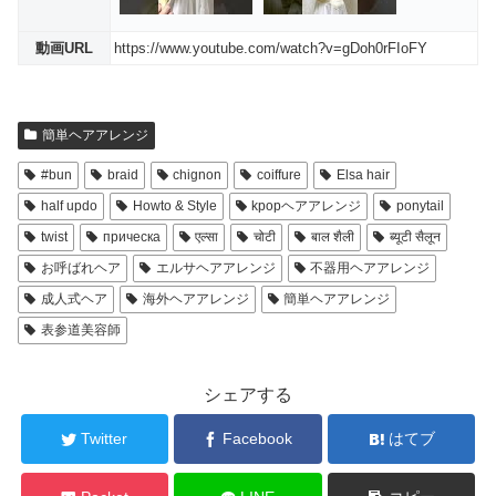
動画URL
https://www.youtube.com/watch?v=gDoh0rFIoFY
簡単ヘアアレンジ
#bun
braid
chignon
coiffure
Elsa hair
half updo
Howto & Style
kpopヘアアレンジ
ponytail
twist
прическа
एल्सा
चोटी
बाल शैली
ब्यूटी सैलून
お呼ばれヘア
エルサヘアアレンジ
不器用ヘアアレンジ
成人式ヘア
海外ヘアアレンジ
簡単ヘアアレンジ
表参道美容師
シェアする
Twitter
Facebook
はてブ