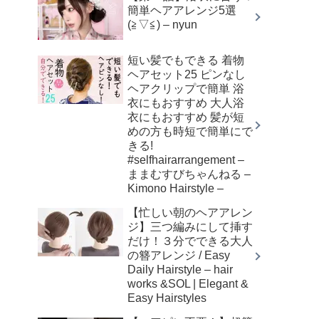
簡単ヘアアレンジ5選
(≧▽≦) – nyun
短い髪でもできる 着物
ヘアセット25 ピンなし
ヘアクリップで簡単 浴
衣にもおすすめ 大人浴
衣にもおすすめ 髪が短
めの方も時短で簡単にで
きる!
#selfhairarrangement –
ままむすびちゃんねる –
Kimono Hairstyle –
【忙しい朝のヘアアレン
ジ】三つ編みにして挿す
だけ！３分でできる大人
の簪アレンジ / Easy
Daily Hairstyle – hair
works &SOL | Elegant &
Easy Hairstyles