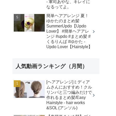
- 軍司あやな、キレイに
なるってよ。
簡単ヘアアレンジ 夏！
ゆかたのまとめ髪
SummerUpdo【Updo
Lover】 #簡単ヘアアレ
ンジ #updo #まとめ髪 #
くるりんぱ #ゆかた -
Updo Lover【Hairstyle】
人気動画ランキング（月間）
[ヘアアレンジ]ミディア
ムさんにおすすめ！クル
リンパと三つ編みだけで
作れるまとめ髪/Easy
Hairstyle - hair works
&SOL (アンソル)