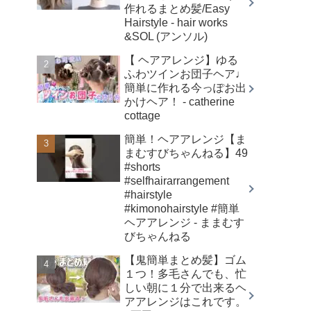
作れるまとめ髪/Easy
Hairstyle - hair works
&SOL (アンソル)
【 ヘアアレンジ】ゆる
ふわツインお団子ヘア♩
簡単に作れる今っぽお出
かけヘア！ - catherine
cottage
簡単！ヘアアレンジ【ま
まむすびちゃんねる】49
#shorts
#selfhairarrangement
#hairstyle
#kimonohairstyle #簡単
ヘアアレンジ - ままむす
びちゃんねる
【鬼簡単まとめ髪】ゴム
１つ！多毛さんでも、忙
しい朝に１分で出来るヘ
アアレンジはこれです。