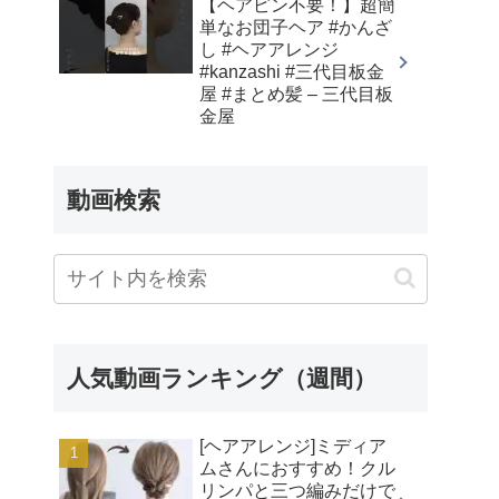
【ヘアピン不要！】超簡
単なお団子ヘア #かんざ
し #ヘアアレンジ
#kanzashi #三代目板金
屋 #まとめ髪 – 三代目板
金屋
動画検索
人気動画ランキング（週間）
[ヘアアレンジ]ミディア
ムさんにおすすめ！クル
リンパと三つ編みだけで