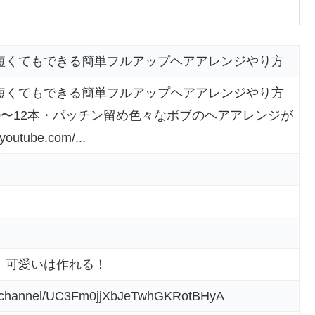
短くてもできる簡単フルアップヘアアレンジやり方
短くてもできる簡単フルアップヘアアレンジやり方
0〜12本・パッチン留め色々なボブのヘアアレンジが
tube.com/...
！可愛いは作れる！
m/channel/UC3Fm0jjXbJeTwhGKRotBHyA