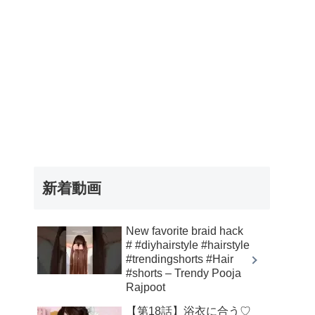
新着動画
New favorite braid hack
# #diyhairstyle #hairstyle
#trendingshorts #Hair
#shorts – Trendy Pooja
Rajpoot
【第18話】浴衣に合う♡