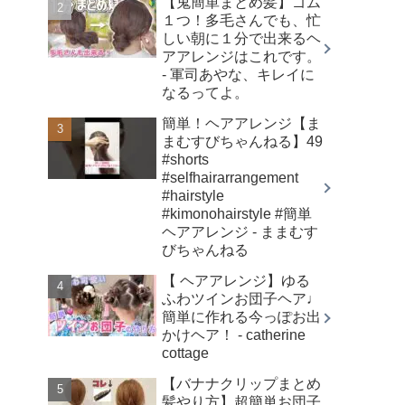
【鬼簡単まとめ髪】ゴム
１つ！多毛さんでも、忙
しい朝に１分で出来るヘ
アアレンジはこれです。
- 軍司あやな、キレイに
なるってよ。
簡単！ヘアアレンジ【ま
まむすびちゃんねる】49
#shorts
#selfhairarrangement
#hairstyle
#kimonohairstyle #簡単
ヘアアレンジ - ままむす
びちゃんねる
【 ヘアアレンジ】ゆる
ふわツインお団子ヘア♩
簡単に作れる今っぽお出
かけヘア！ - catherine
cottage
【バナナクリップまとめ
髪やり方】超簡単お団子