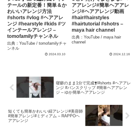
テールの新定番！簡単＆か
アアレンジ#簡単ヘアアレ
わいいアレンジ方法
ンジ#ヘアアレンジ動画
#shorts #vlog #ヘアアレ
#hair#hairstyles
ンジ #hearstyle #kids #ツ
#hairtutorial #shotrs –
インテールアレンジ –
maya hair channel
tomofamilyチャンネル
出典：YouTube / maya hair
channel
出典：YouTube / tomofamilyチャ
ンネル
2024.03.10
2024.12.16
寝癖のまま1分で完成❣️/#shorts #ヘアアレ
ンジ #バンスクリップ #簡単ヘアアレン
ジ – ゆか簡単ヘアアレンジ
短くても簡単かわいい紐アレンジ#美容師
#簡単アレンジ#ミディアム – RAPPOヘ
アアレンジ