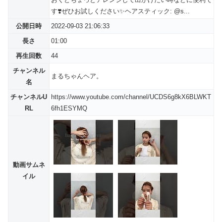
す❣️ぜひお試しください✨ヘアスティック: @s...
公開日時
2022-09-03 21:06:33
長さ
01:00
再生回数
44
チャンネル
まるちゃんヘア。
名
チャンネルU
https://www.youtube.com/channel/UCDS6g8kX6BLWKT
RL
6fh1ESYMQ
動画サムネ
イル