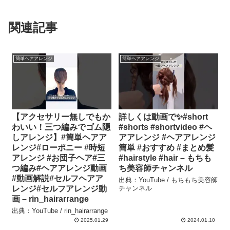
関連記事
簡単ヘアアレンジ
簡単ヘアアレンジ
【アクセサリー無しでもか
詳しくは動画で✨#short
わいい！三つ編みでゴム隠
#shorts #shortvideo #ヘ
しアレンジ】#簡単ヘアア
アアレンジ #ヘアアレンジ
レンジ#ローポニー #時短
簡単 #おすすめ #まとめ髪
アレンジ #お団子ヘア#三
#hairstyle #hair – もちも
つ編み#ヘアアレンジ動画
ち美容師チャンネル
#動画解説#セルフヘアア
出典：YouTube / もちもち美容師
レンジ#セルフアレンジ動
チャンネル
画 – rin_hairarrange
出典：YouTube / rin_hairarrange
2025.01.29
2024.01.10