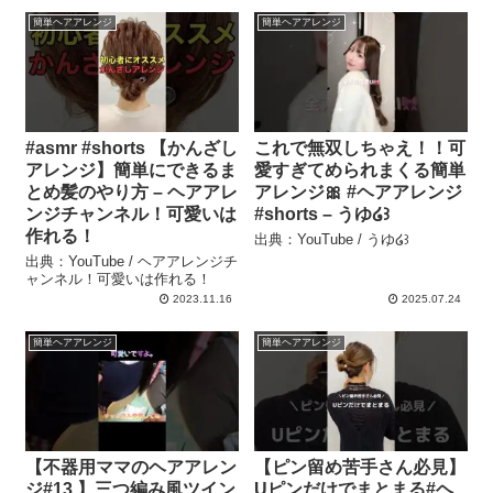
簡単ヘアアレンジ
簡単ヘアアレンジ
#asmr #shorts 【かんざし
これで無双しちゃえ！！可
アレンジ】簡単にできるま
愛すぎてめられまくる簡単
とめ髪のやり方 – ヘアアレ
アレンジ🎀 #ヘアアレンジ
ンジチャンネル！可愛いは
#shorts – うゆ໒꒱
作れる！
出典：YouTube / うゆ໒꒱
出典：YouTube / ヘアアレンジチ
ャンネル！可愛いは作れる！
2023.11.16
2025.07.24
簡単ヘアアレンジ
簡単ヘアアレンジ
【不器用ママのヘアアレン
【ピン留め苦手さん必見】
ジ#13 】三つ編み風ツイン
Uピンだけでまとまる#ヘ