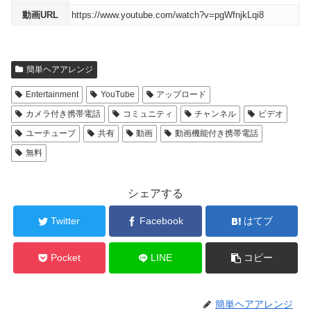
動画URL
https://www.youtube.com/watch?v=pgWfnjkLqi8
簡単ヘアアレンジ
Entertainment
YouTube
アップロード
カメラ付き携帯電話
コミュニティ
チャンネル
ビデオ
ユーチューブ
共有
動画
動画機能付き携帯電話
無料
シェアする
Twitter
Facebook
はてブ
Pocket
LINE
コピー
簡単ヘアアレンジ